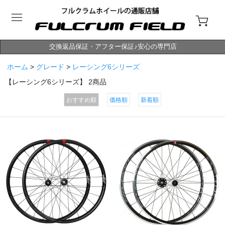
交換返品保証・アフター保証♪安心の専門店
ホーム
>
グレード
>
レーシング6シリーズ
【レーシング6シリーズ】
2
商品
おすすめ順
価格順
新着順