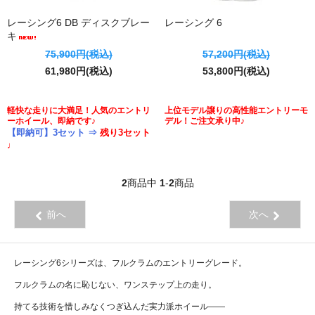
レーシング6 DB ディスクブレー
レーシング 6
キ
75,900円(税込)
57,200円(税込)
61,980円(税込)
53,800円(税込)
軽快な走りに大満足！人気のエントリ
上位モデル譲りの高性能エントリーモ
ーホイール、即納です♪
デル！ご注文承り中♪
【即納可】3セット ⇒
残り3セット
♩
2
商品中
1
-
2
商品
前へ
次へ
レーシング6シリーズは、フルクラムのエントリーグレード。
フルクラムの名に恥じない、ワンステップ上の走り。
持てる技術を惜しみなくつぎ込んだ実力派ホイール――