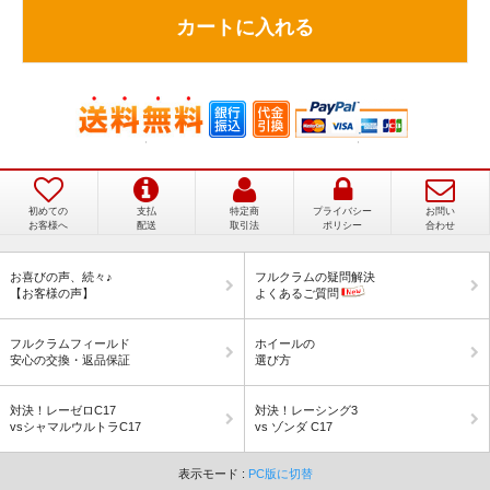
カートに入れる
初めての
支払
特定商
プライバシー
お問い
お客様へ
配送
取引法
ポリシー
合わせ
加速感が半端ない！本当に買って良かった！
お喜びの声、続々♪
フルクラムの疑問解決
【お客様の声】
よくあるご質問
フルクラムフィールド
ホイールの
安心の交換・返品保証
選び方
対決！レーゼロC17
対決！レーシング3
vsシャマルウルトラC17
vs ゾンダ C17
表示モード :
PC版に切替