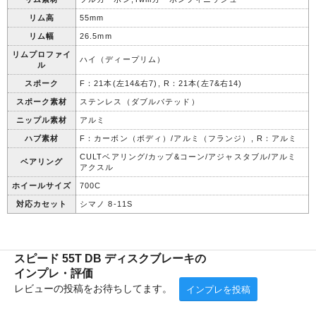
リム高
55mm
リム幅
26.5mm
リムプロファイ
ハイ（ディープリム）
ル
スポーク
F：21本(左14&右7), R：21本(左7&右14)
スポーク素材
ステンレス（ダブルバテッド）
ニップル素材
アルミ
ハブ素材
F：カーボン（ボディ）/アルミ（フランジ）, R：アルミ
CULTベアリング/カップ&コーン/アジャスタブル/アルミ
ベアリング
アクスル
ホイールサイズ
700C
対応カセット
シマノ 8-11S
スピード 55T DB ディスクブレーキの
インプレ・評価
レビューの投稿をお待ちしてます。
インプレを投稿