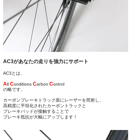
AC3があなたの走りを強力にサポート
AC3とは、
A
C
C
C
ll
onditions
arbon
ontrol
の略です。
カーボンブレーキトラック面にレーザーを照射し、
高精度に平坦化されたカーボントラックと
ブレーキパッドが接触することで
ブレーキ抵抗が大幅にアップします！