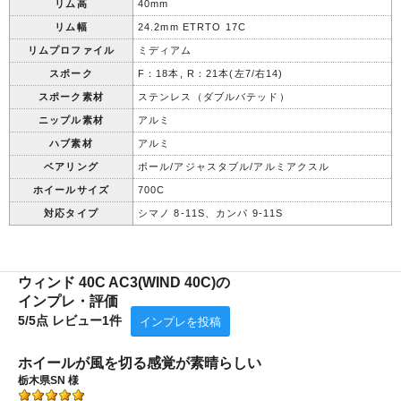
リム高
40mm
リム幅
24.2mm ETRTO 17C
リムプロファイル
ミディアム
スポーク
F：18本, R：21本(左7/右14)
スポーク素材
ステンレス（ダブルバテッド）
ニップル素材
アルミ
ハブ素材
アルミ
ベアリング
ボール/アジャスタブル/アルミアクスル
ホイールサイズ
700C
対応タイプ
シマノ 8-11S、カンパ 9-11S
ウィンド 40C AC3(WIND 40C)の
インプレ・評価
5/5点 レビュー1件
インプレを投稿
ホイールが風を切る感覚が素晴らしい
栃木県SN
様