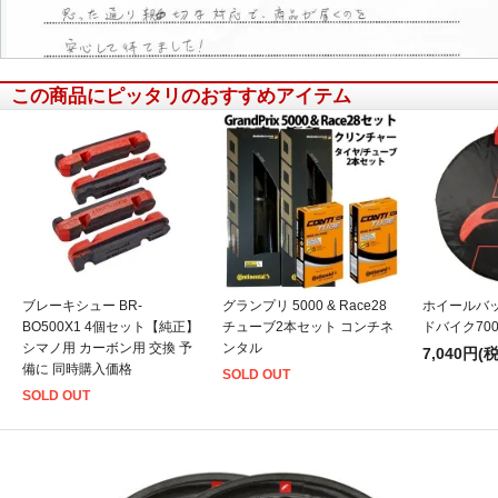
この商品にピッタリのおすすめアイテム
信頼できると思いました
ブレーキシュー BR-
グランプリ 5000 & Race28
ホイールバッグ
BO500X1 4個セット【純正】
チューブ2本セット コンチネ
ドバイク70
シマノ用 カーボン用 交換 予
ンタル
7,040円(
備に 同時購入価格
SOLD OUT
SOLD OUT