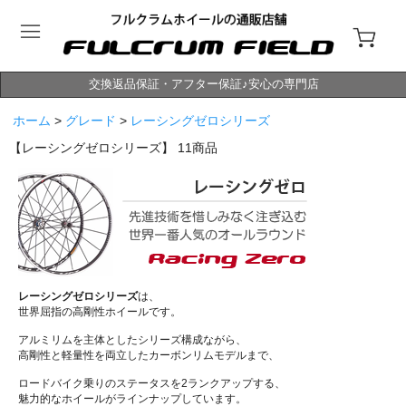
交換返品保証・アフター保証♪安心の専門店
ホーム
>
グレード
>
レーシングゼロシリーズ
【レーシングゼロシリーズ】
11
商品
レーシングゼロシリーズ
は、
世界屈指の高剛性ホイールです。
アルミリムを主体としたシリーズ構成ながら、
高剛性と軽量性を両立したカーボンリムモデルまで、
ロードバイク乗りのステータスを2ランクアップする、
魅力的なホイールがラインナップしています。