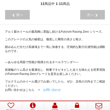
11
商品中
1
-
11
商品
前へ
次へ
アルミ製ホイールの最高峰に君臨し続けるFulcrum Racing Zero シリーズ。
このグレードの人気の秘密は、徹底した剛性の高さと軽さ。
踏み込んだ分だけ高速域まで一気に加速する、圧倒的な動力伝達性能は感動
ものです。
―あらゆる局面で性能が発揮されるオールラウンダー―
前後輪のリム高さを最適化し、軽量でキビキビした走りを味わえる世界屈指
のFulcrum Racing Zeroグレードを是非お楽しみください。
フルクラムのホイール選びでお迷いでしたら、ぜひ、店長の川内までご相談
ください。
お問い合わせはこちら ⇒
お問い合わせ