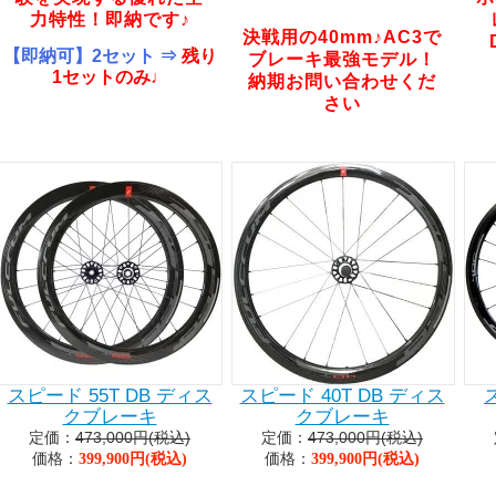
力特性！即納です♪
決戦用の40mm♪AC3で
【即納可】2セット ⇒
残り
ブレーキ最強モデル！
1セットのみ♩
納期お問い合わせくだ
さい
スピード 55T DB ディス
スピード 40T DB ディス
クブレーキ
クブレーキ
定価：
473,000円(税込)
定価：
473,000円(税込)
価格：
価格：
399,900円(税込)
399,900円(税込)