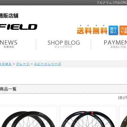
フルクラム | FUL
ＨＯＭＥ
>
グレード
>
スピードシリーズ
商品一覧
[並び