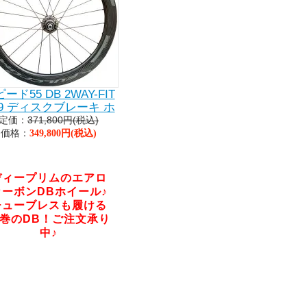
ード55 DB 2WAY-FIT
19 ディスクブレーキ ホ
定価：
371,800円(税込)
イールセット
価格：
349,800円(税込)
ディープリムのエアロ
カーボンDBホイール♪
チューブレスも履ける
巻のDB！ご注文承り
中♪