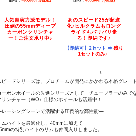
価格：
価格：
409,800円(税込)
469,800円(税込)
人気超実力派モデル！
あのスピード25が超進
圧倒の55mmディープ
化♪ヒルクラムもロング
カーボンクリンチャ
ライドもバリバリ走
ー！ご注文承り中♪
る！即納です♪
【即納可】2セット ⇒
残り
1セットのみ♩
1
スピードシリーズは、プロチームが開発にかかわる本格グレー
カーボンホイールの先進シリーズとして、チューブラーのみで
クリンチャー（WO）仕様のホイールも活躍中！
―レーシングシーンで活躍する圧倒的な高性能―
リムハイトを最適化し、40mmに加えて
55mmの特別ハイトのリムも仲間入りしました。