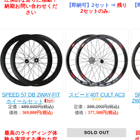
【即納可】2セット ⇒
残り
【
納期お問い合わせくだ
2セットのみ♩
さい
SPEED 57 DB 2WAY-FIT
スピード40T CULT AC3
S
2W
ホイールセット
4
定価：
489,500円(税込)
定価：
398,200円(税込)
ロ
価格：
価格：
369,800円(税込)
377,300円(税込)
SOLD OUT
最高のライディング体
験を実現する優れた空
ボ