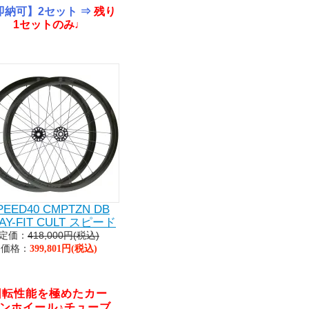
即納可】2セット ⇒
残り
1セットのみ♩
PEED40 CMPTZN DB
AY-FIT CULT スピード
0コンペティツオーネDB
定価：
418,000円(税込)
ード ホイールセット
価格：
399,801円(税込)
回転性能を極めたカー
ンホイール♪チューブ