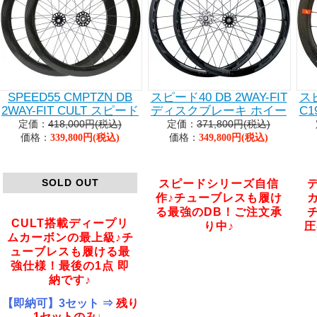
SPEED55 CMPTZN DB
スピード40 DB 2WAY-FIT
スピ
2WAY-FIT CULT スピード
ディスクブレーキ ホイー
C
ロード ホイールセット
定価：
418,000円(税込)
定価：
371,800円(税込)
ルセット
価格：
価格：
339,800円(税込)
349,800円(税込)
SOLD OUT
スピードシリーズ自信
作♪チューブレスも履け
る最強のDB！ご注文承
CULT搭載ディープリ
り中♪
圧
ムカーボンの最上級♪チ
ューブレスも履ける最
強仕様！最後の1点 即
納です♪
【即納可】3セット ⇒
残り
1セットのみ♩