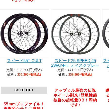
スピード55T CULT
スピード25 SPEED 25
スピ
2WAY-FIT ディスクブレー
定価：
398,200円(税込)
定価：
471,900円(税込)
キ ホイールセット
価格：
価格：
355,300円(税込)
359,800円(税込)
SOLD OUT
アップヒル最強の伝説
ホイール到来♪登坂性能
抜群の超軽量DB！即納
55mmプロファイル！
です♪
圧倒的な走りに感動！