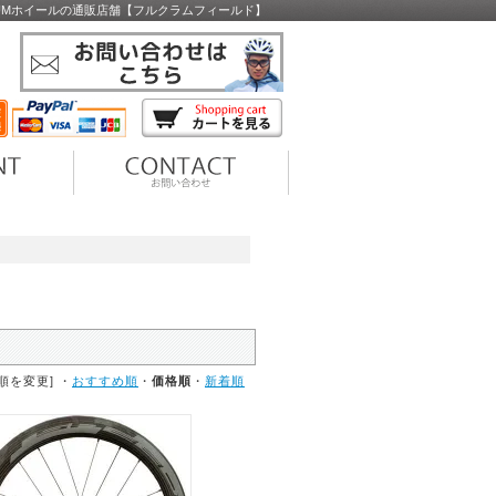
CRUMホイールの通販店舗【フルクラムフィールド】
順を変更] ・
おすすめ順
・
価格順
・
新着順