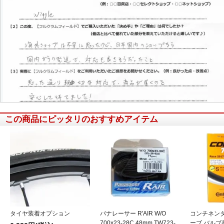
この商品にピッタリのおすすめアイテム
信頼できると思いました
タイヤ装着オプション
パナレーサー R'AIR W/O
コンチネンタル
700x23-28C 48mm TW723-
ーブ バルブ